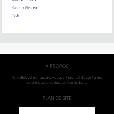
Santé et Bien-être
Tech
A PROPOS
PurpleBolt est un magasine web ayant pour but d’apporter des
solutions aux problèmes de tous les jours.
PLAN DE SITE