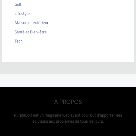
Golf
Lifestyle
Maison et extérieur
Santé et Bien-être
Tech
A PROPOS
PurpleBolt est un magasine web ayant pour but d’apporter des
solutions aux problèmes de tous les jours.