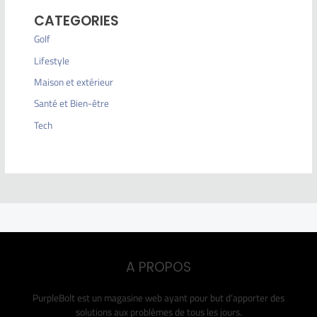
CATEGORIES
Golf
Lifestyle
Maison et extérieur
Santé et Bien-être
Tech
A PROPOS
PurpleBolt est un magasine web ayant pour but d’apporter des
solutions aux problèmes de tous les jours.