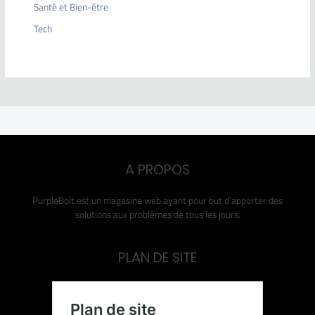
Santé et Bien-être
Tech
A PROPOS
PurpleBolt est un magasine web ayant pour but d’apporter des
solutions aux problèmes de tous les jours.
PLAN DE SITE