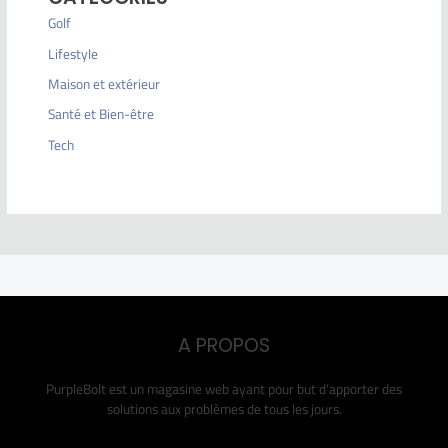
Golf
Lifestyle
Maison et extérieur
Santé et Bien-être
Tech
A PROPOS
PurpleBolt est un magasine web ayant pour but d’apporter des
solutions aux problèmes de tous les jours.