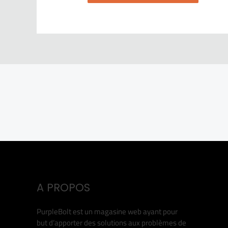
A PROPOS
PurpleBolt est un magasine web ayant pour
but d’apporter des solutions aux problèmes de