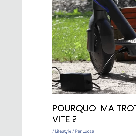
POURQUOI MA TROT
VITE ?
/
Lifestyle
/ Par
Lucas