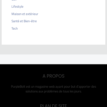
Lifestyle
Maison et extérieur
Santé et Bien-être
Tech
A PROPOS
PurpleBolt est un magasine web ayant pour but d’apporter des
solutions aux problèmes de tous les jours.
PLAN DE SITE