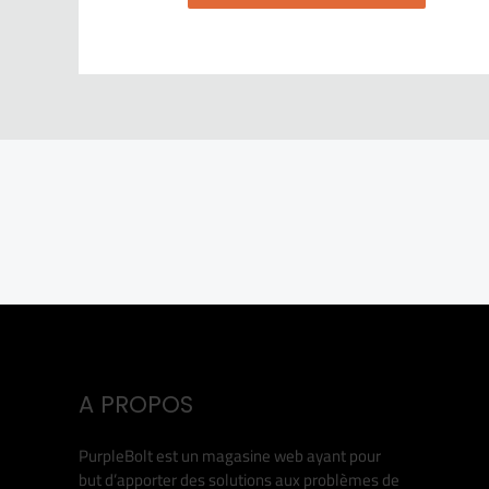
A PROPOS
PurpleBolt est un magasine web ayant pour
but d’apporter des solutions aux problèmes de