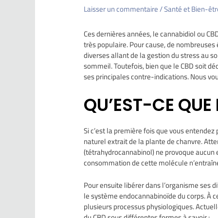
Laisser un commentaire
/
Santé et Bien-êtr
Ces dernières années, le cannabidiol ou C
très populaire. Pour cause, de nombreuses é
diverses allant de la gestion du stress au 
sommeil. Toutefois, bien que le CBD soit déc
ses principales contre-indications. Nous vous
QU’EST-CE QUE 
Si c’est la première fois que vous entendez 
naturel extrait de la plante de chanvre. Att
(tétrahydrocannabinol) ne provoque aucun ef
consommation de cette molécule n’entraîne
Pour ensuite libérer dans l’organisme ses di
le système endocannabinoïde du corps. À cet 
plusieurs processus physiologiques. Actuel
du CBD sous différentes formes à savoir :