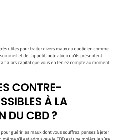
très utiles pour traiter divers maux du quotidien comme
 sommeil et de l’appétit, notez bien qu’ils présentent
arait alors capital que vous en teniez compte au moment
LES CONTRE-
SSIBLES À LA
 DU CBD ?
r guérir les maux dont vous souffrez, pensez à jeter
et, même s’il est admis que le CBD est une molécule sûre,