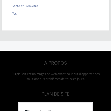
Santé et Bien-être
Tech
A PROPOS
PurpleBolt est un magasine web ayant pour but d’apporter des
solutions aux problèmes de tous les jours.
PLAN DE SITE