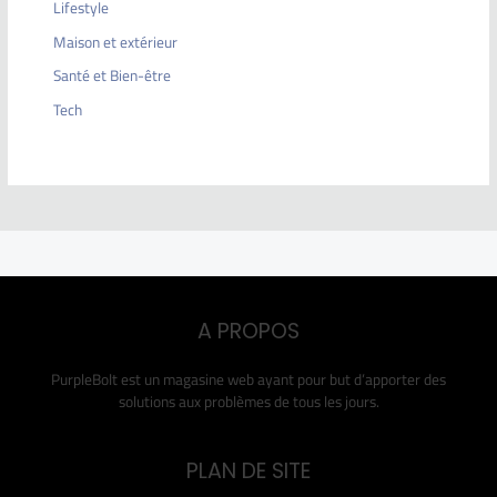
Lifestyle
Maison et extérieur
Santé et Bien-être
Tech
A PROPOS
PurpleBolt est un magasine web ayant pour but d’apporter des
solutions aux problèmes de tous les jours.
PLAN DE SITE