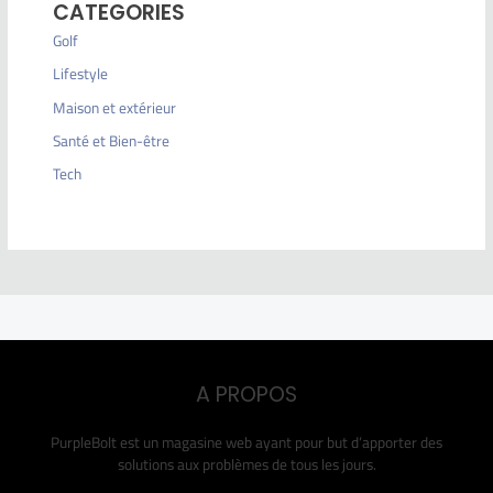
CATEGORIES
Golf
Lifestyle
Maison et extérieur
Santé et Bien-être
Tech
A PROPOS
PurpleBolt est un magasine web ayant pour but d’apporter des
solutions aux problèmes de tous les jours.