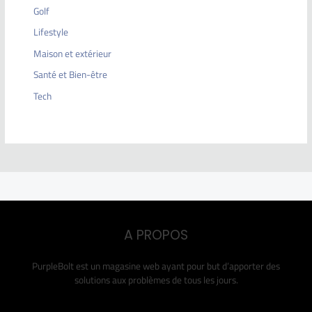
Golf
Lifestyle
Maison et extérieur
Santé et Bien-être
Tech
A PROPOS
PurpleBolt est un magasine web ayant pour but d’apporter des
solutions aux problèmes de tous les jours.