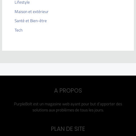
Lifestyle
Maison et extérieur
Santé et Bien-être
Tech
A PROPOS
PurpleBolt est un magasine web ayant pour but d’apporter des
solutions aux problèmes de tous les jours.
PLAN DE SITE